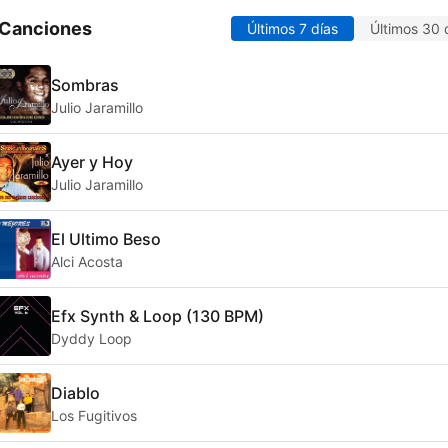
 Canciones
Últimos 7 días
Últimos 30 
Sombras
Julio Jaramillo
Ayer y Hoy
Julio Jaramillo
El Ultimo Beso
Alci Acosta
Efx Synth & Loop (130 BPM)
Dyddy Loop
Diablo
Los Fugitivos