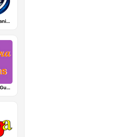
Radio La Bacanisima del Ecuador
La Otra FM - Guayaquil