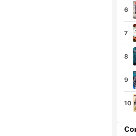
6
7
8
9
10
Co