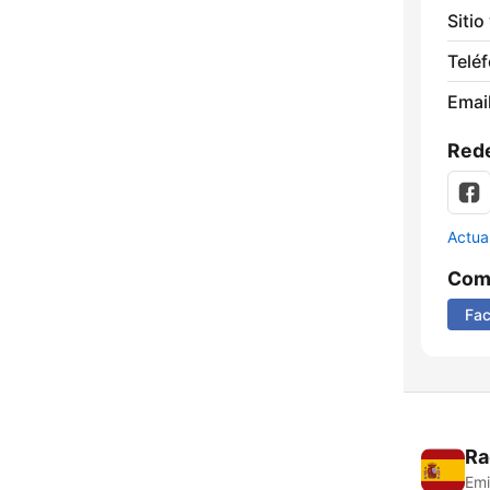
Sitio
Telé
Email
Rede
Actua
Comp
Fa
Ra
Emi