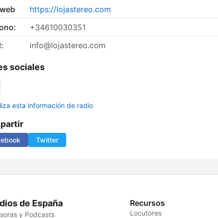
 web
https://lojastereo.com
fono:
+34610030351
:
info@lojastereo.com
s sociales
liza esta información de radio
artir
cebook
Twitter
dios de España
Recursos
Locutores
soras y Podcasts