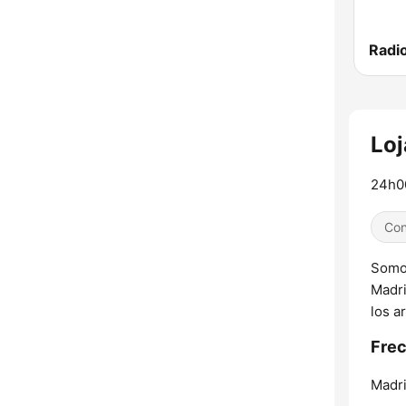
Loj
24h00
Con
Somos
Madri
los a
Frec
Madri