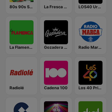
80s 90s Super Pop Hits
La Fresca FM
LOS40 Urban
La Flamenca
Gozadera FM
Radio Marca Nacional
Radiolé
Cadena 100
Los 40 Principales