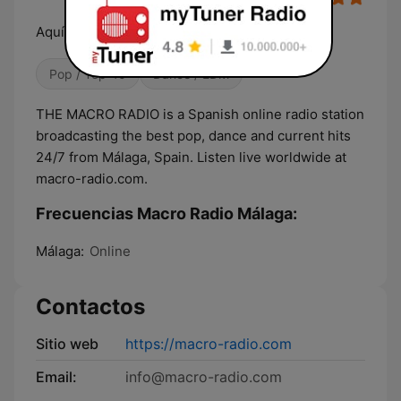
Aquí se canta y se baila
Pop / Top 40
Dance / EDM
THE MACRO RADIO is a Spanish online radio station
broadcasting the best pop, dance and current hits
24/7 from Málaga, Spain. Listen live worldwide at
macro-radio.com.
Frecuencias Macro Radio Málaga:
Málaga:
Online
Contactos
Sitio web
https://macro-radio.com
Email:
info@macro-radio.com