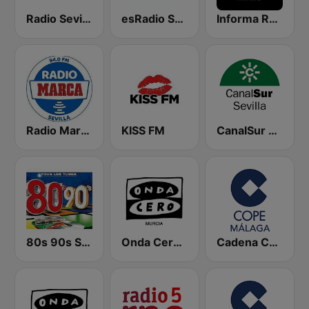
Radio Sevilla SER
esRadio Sevilla
Informa Radio
Radio Marca Sevilla
KISS FM
CanalSur Radio Sevilla
80s 90s Super Pop Hits
Onda Cero Murcia
Cadena COPE Málaga