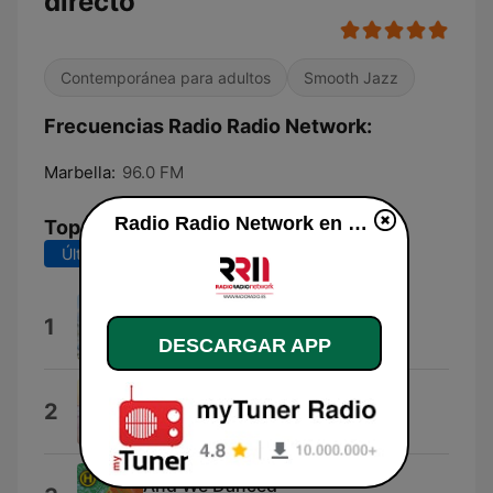
directo
Contemporánea para adultos
Smooth Jazz
Frecuencias Radio Radio Network:
Marbella:
96.0 FM
Radio Radio Network en vivo
Top Canciones
Últimos 7 días
Últimos 30 días
De couleurs vives
1
ZAZ
DESCARGAR APP
Jardín de Rosas
2
Duncan Dhu
And We Danced