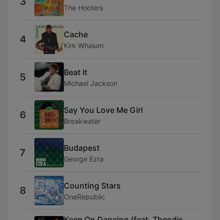
3
The Hooters
Cache
4
Kirk Whalum
Beat It
5
Michael Jackson
Say You Love Me Girl
6
Breakwater
Budapest
7
George Ezra
Counting Stars
8
OneRepublic
Keep On Dancing (feat. Theodis