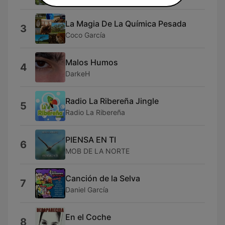
La Magia De La Química Pesada
3
Coco García
Malos Humos
4
DarkeH
Radio La Ribereña Jingle
5
Radio La Ribereña
PIENSA EN TI
6
MOB DE LA NORTE
Canción de la Selva
7
Daniel García
En el Coche
8