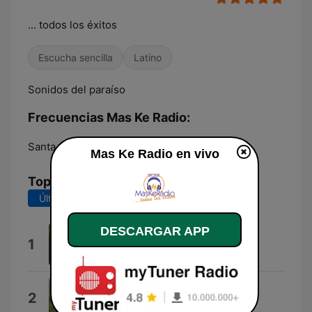
... todos los éxitos
Escucha sencilla
Latino
Sonidos del paraíso
Frecuencias Mas Ke Radio:
Santa Cruz de Tenerife:
Online
Mas Ke Radio en vivo
Top Canciones
Últimos 7 días
Últimos 30 días
DESCARGAR APP
Sin Cinturón de Seguridad
1
Matista
Sacyr Vallehermoso
2
Emilio José