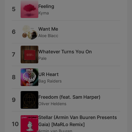
Feeling
5
Kyma
Want Me
6
Aloe Blacc
Whatever Turns You On
7
Pale
UR Heart
8
Bag Raiders
Freedom (feat. Sam Harper)
9
Oliver Heldens
Stellar (Armin Van Buuren Presents
10
Gaia) [MaRLo Remix]
Armin van Buuren