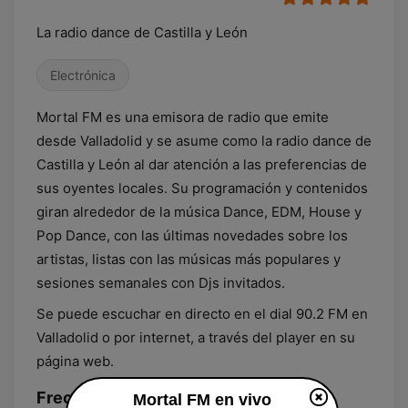
La radio dance de Castilla y León
Electrónica
Mortal FM es una emisora de radio que emite
desde Valladolid y se asume como la radio dance de
Castilla y León al dar atención a las preferencias de
sus oyentes locales. Su programación y contenidos
giran alrededor de la música Dance, EDM, House y
Pop Dance, con las últimas novedades sobre los
artistas, listas con las músicas más populares y
sesiones semanales con Djs invitados.
Se puede escuchar en directo en el dial 90.2 FM en
Valladolid o por internet, a través del player en su
página web.
Frecuencias Mortal FM:
Mortal FM en vivo