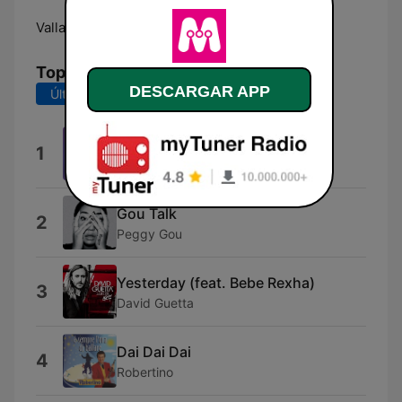
Valladolid:
88.9 FM
Top Canciones
DESCARGAR APP
Últimos 7 días
Últimos 30 días
Teardrop
1
Poppy Baskcomb
Gou Talk
2
Peggy Gou
Yesterday (feat. Bebe Rexha)
3
David Guetta
Dai Dai Dai
4
Robertino