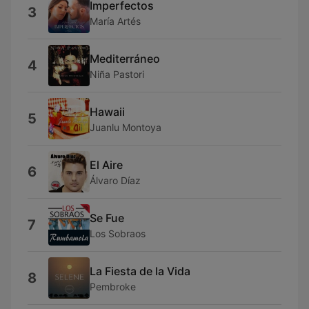
Imperfectos
3
María Artés
Mediterráneo
4
Niña Pastori
Hawaii
5
Juanlu Montoya
El Aire
6
Álvaro Díaz
Se Fue
7
Los Sobraos
La Fiesta de la Vida
8
Pembroke