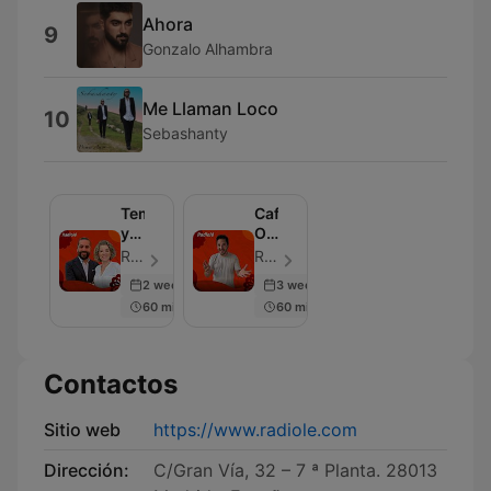
Ahora
9
Gonzalo Alhambra
Me Llaman Loco
10
Sebashanty
Temple
Café
y
Olé
Pureza
(Programa
Radiolé - Episodio 102
Radiolé - Episodio 50
completo)
2 weeks ago
3 weeks ago
60 min
60 min
Contactos
Sitio web
https://www.radiole.com
Dirección:
C/Gran Vía, 32 – 7 ª Planta. 28013