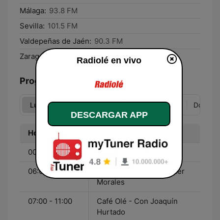
Málaga:
93.8 FM
Sevilla:
101.5 FM
Valdepeñas de Jaén:
90.3 FM
Zaragoza:
94.0 FM
Radiolé en vivo
Programación
Lun
Mar
Mié
Jue
Vie
Sáb
Dom
DESCARGAR APP
Hora
Programa
00:00 - 06:00
Fórmula Olé
06:00 - 07:00
Fórmula Olé - Con Esther
Morales
07:00 - 11:00
Café Olé - Con Joaquín
Hurtado