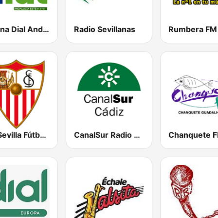
Cadena Dial Andalucía Este 91.8 FM
Radio Sevillanas
Rumbera FM
SFC Sevilla Fútbol Club Radio 91.6
CanalSur Radio Cádiz