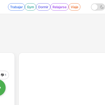
Trabajar
Gym
Dormir
Relajarse
Viaje
1