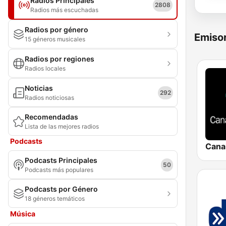
Radios Principales
2808
Radios más escuchadas
Radios por género
Emisor
15 géneros musicales
Radios por regiones
Radios locales
Noticias
292
Radios noticiosas
Recomendadas
Lista de las mejores radios
Podcasts
Podcasts Principales
50
Podcasts más populares
Podcasts por Género
18 géneros temáticos
Música