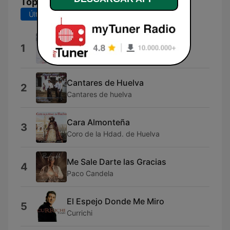
Top Canciones
Últimos 7 días
Últimos 30 días
Rocio
1
Ecos del Rocio
Cantares de Huelva
2
Cantares de huelva
Cara Almonteña
3
Coro de la Hdad. de Huelva
Me Sale Darte las Gracias
4
Paco Candela
El Espejo Donde Me Miro
5
Currichi