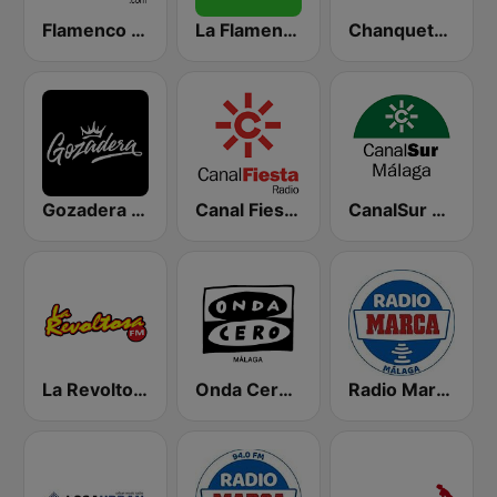
Flamenco Radio
La Flamenca
Chanquete FM Málaga
Gozadera FM
Canal Fiesta Radio
CanalSur Radio Málaga
La Revoltosa FM
Onda Cero Málaga
Radio Marca Málaga