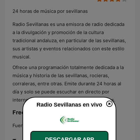
24 horas de música por sevillanas
Radio Sevillanas es una emisora de radio dedicada
a la divulgación y promoción de la cultura
tradicional andaluza, en particular de las sevillanas,
sus artistas y eventos relacionados con este estilo
musical.
Ofrece una programación totalmente dedicada a la
música y historia de las sevillanas, rocieras,
corraleras, entre otras. Emite durante 24 horas al
día y solo se puede escuchar en directo por
internet, en la página web de Radio Sevillanas.
Radio Sevillanas en vivo
Frecuencias Radio Sevillanas:
Fuentes de Andalucía:
Online
DESCARGAR APP