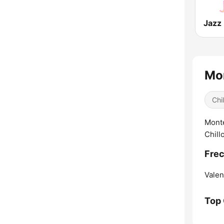
Jazz
Mon
Chil
Monte
Chill
Frec
Valen
Top