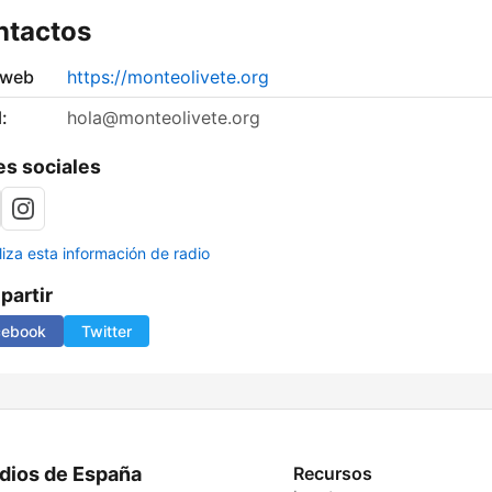
ntactos
 web
https://monteolivete.org
:
hola@monteolivete.org
s sociales
liza esta información de radio
artir
cebook
Twitter
dios de España
Recursos