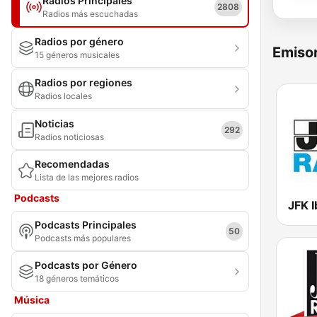
Radios Principales
2808
Radios más escuchadas
Radios por género
Emisor
15 géneros musicales
Radios por regiones
Radios locales
Noticias
292
Radios noticiosas
Recomendadas
Lista de las mejores radios
Podcasts
JFK I
Podcasts Principales
50
Podcasts más populares
Podcasts por Género
18 géneros temáticos
Música