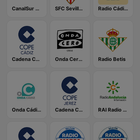
CanalSur Radio Cádiz
SFC Sevilla Fútbol Club Radio 91.6
Radio Cádiz SER
Cadena COPE Cádiz
Onda Cero Cádiz
Radio Betis
Onda Cádiz Radio
Cadena COPE Jerez
RAI Radio Andalucía Información