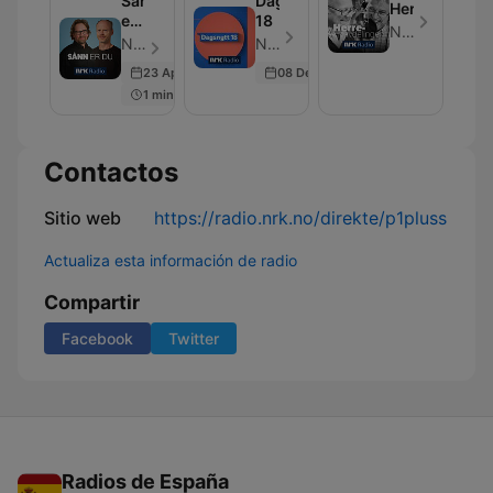
Sånn
Dagsnytt
Herreavdelin
er
18
NRK
du
NRK - Episodio 5
NRK - Episodio 3
23 Apr 2024
08 Dec 2025
1 min
Contactos
Sitio web
https://radio.nrk.no/direkte/p1pluss
Actualiza esta información de radio
Compartir
Facebook
Twitter
Radios de España