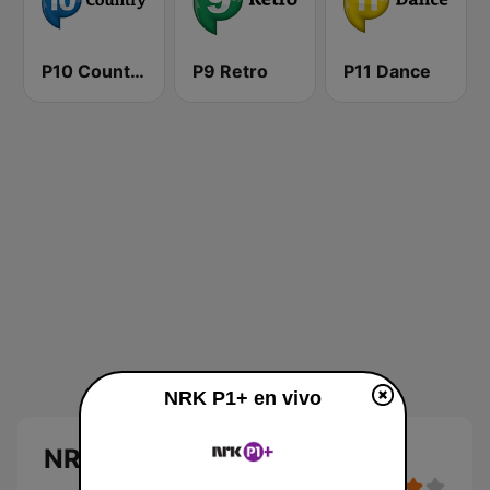
P10 Country
P9 Retro
P11 Dance
NRK P1+ en vivo
NRK P1+