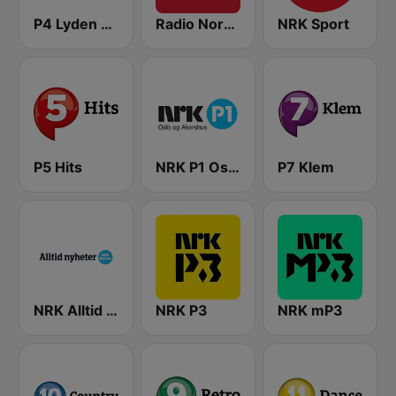
P4 Lyden av Norge
Radio Norge
NRK Sport
P5 Hits
NRK P1 Oslo og Akershus
P7 Klem
NRK Alltid Nyheter
NRK P3
NRK mP3