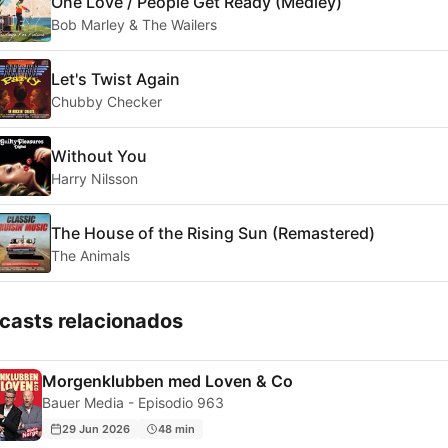
One Love / People Get Ready (Medley)
Bob Marley & The Wailers
Let's Twist Again
Chubby Checker
Without You
Harry Nilsson
The House of the Rising Sun (Remastered)
The Animals
casts relacionados
Morgenklubben med Loven & Co
Bauer Media - Episodio 963
29 Jun 2026
48 min