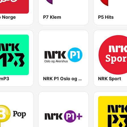
o Norge
P7 Klem
P5 Hits
 mP3
NRK P1 Oslo og Akershus
NRK Sport