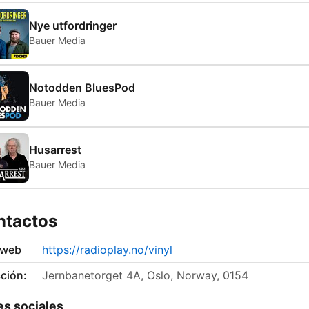
Nye utfordringer
Bauer Media
Notodden BluesPod
Bauer Media
Husarrest
Bauer Media
ntactos
 web
https://radioplay.no/vinyl
ción:
Jernbanetorget 4A, Oslo, Norway, 0154
s sociales