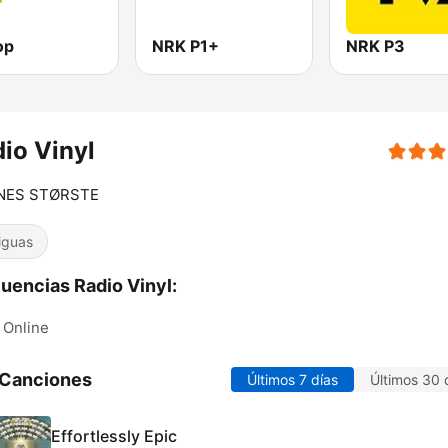
op
NRK P1+
NRK P3
io Vinyl
NES STØRSTE
iguas
uencias Radio Vinyl:
Online
 Canciones
Últimos 7 días
Últimos 30 
Effortlessly Epic