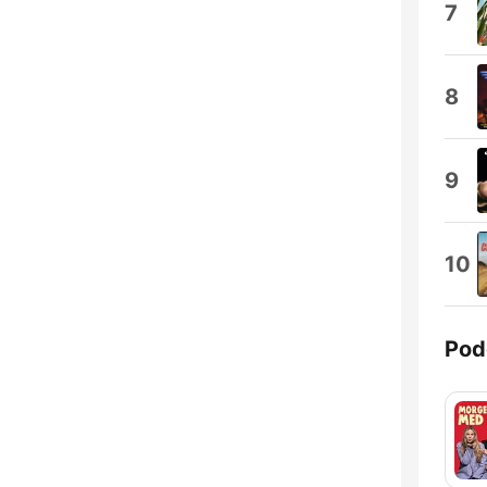
7
8
9
10
Pod