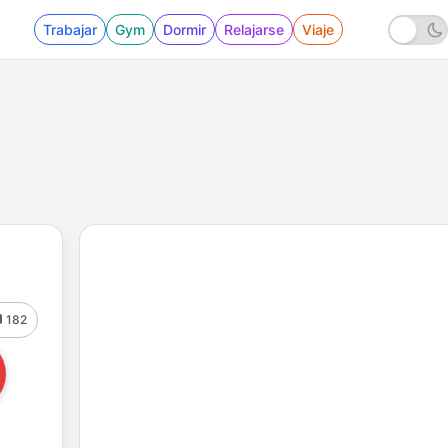
Trabajar
Gym
Dormir
Relajarse
Viaje
182