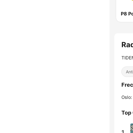
P8 P
Rad
TIDE
Ant
Frec
Oslo:
Top
1