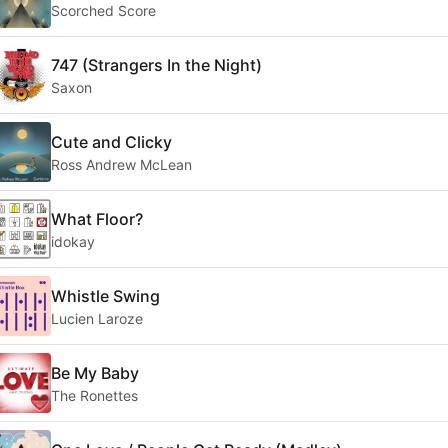
Scorched Score
747 (Strangers In the Night)
Saxon
Cute and Clicky
Ross Andrew McLean
What Floor?
idokay
Whistle Swing
Lucien Laroze
Be My Baby
The Ronettes