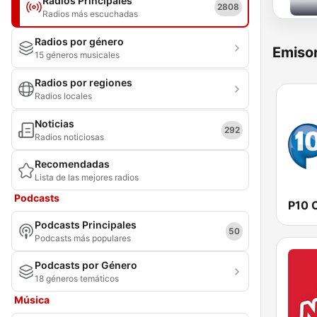
Radios Principales
2808
Radios más escuchadas
Radios por género
Emisor
15 géneros musicales
Radios por regiones
Radios locales
Noticias
292
Radios noticiosas
Recomendadas
Lista de las mejores radios
Podcasts
P10 
Podcasts Principales
50
Podcasts más populares
Podcasts por Género
18 géneros temáticos
Música