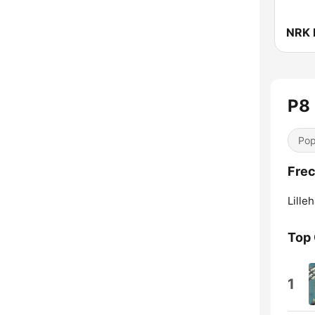
P8
Pop
Frec
Lille
Top
1