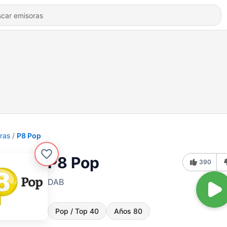
ras
P8 Pop
P8 Pop
390
DAB
Pop / Top 40
Años 80