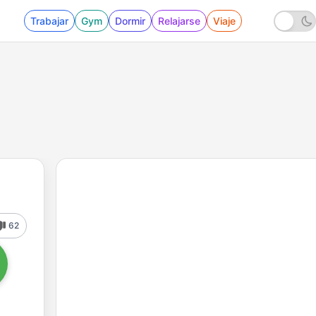
Trabajar
Gym
Dormir
Relajarse
Viaje
62