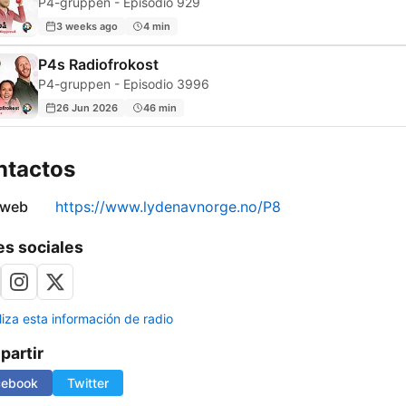
P4-gruppen - Episodio 929
3 weeks ago
4 min
P4s Radiofrokost
P4-gruppen - Episodio 3996
26 Jun 2026
46 min
ntactos
 web
https://www.lydenavnorge.no/P8
s sociales
liza esta información de radio
artir
cebook
Twitter