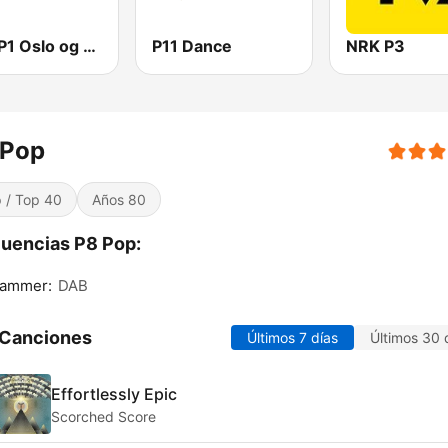
NRK P1 Oslo og Akershus
P11 Dance
NRK P3
 Pop
 / Top 40
Años 80
uencias P8 Pop:
hammer:
DAB
 Canciones
Últimos 7 días
Últimos 30 
Effortlessly Epic
Scorched Score