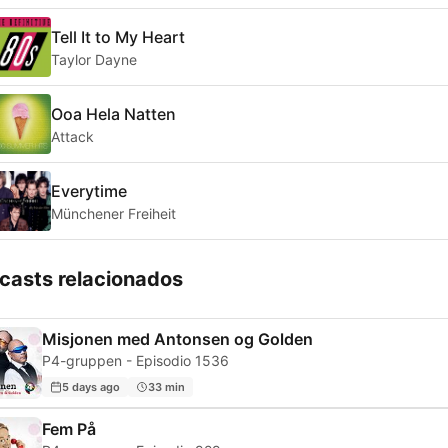
Tell It to My Heart
Taylor Dayne
Ooa Hela Natten
Attack
Everytime
Münchener Freiheit
casts relacionados
Misjonen med Antonsen og Golden
P4-gruppen - Episodio 1536
5 days ago
33 min
Fem På