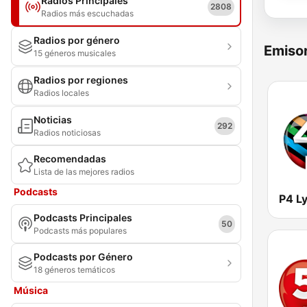
Radios Principales
2808
Radios más escuchadas
Radios por género
Emisor
15 géneros musicales
Radios por regiones
Radios locales
Noticias
292
Radios noticiosas
Recomendadas
Lista de las mejores radios
Podcasts
Podcasts Principales
50
Podcasts más populares
Podcasts por Género
18 géneros temáticos
Música