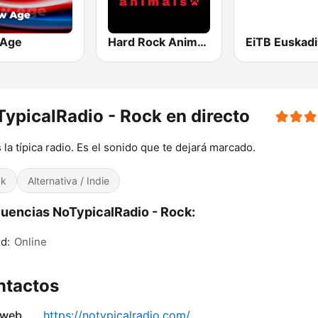
 Age
Hard Rock Animals
ypicalRadio - Rock en directo
 la típica radio. Es el sonido que te dejará marcado.
ck
Alternativa / Indie
uencias NoTypicalRadio - Rock:
d:
Online
ntactos
 web
https://notypicalradio.com/