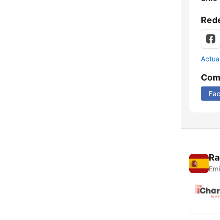
Rede
Actua
Comp
Fa
Ra
Emi