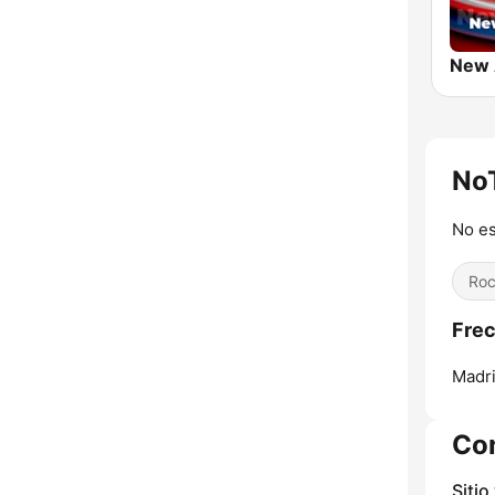
New
NoT
No es
Ro
Frec
Madri
Co
Sitio