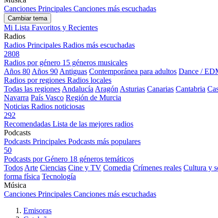
Canciones Principales
Canciones más escuchadas
Cambiar tema
Mi Lista
Favoritos y Recientes
Radios
Radios Principales
Radios más escuchadas
2808
Radios por género
15 géneros musicales
Años 80
Años 90
Antiguas
Contemporánea para adultos
Dance / ED
Radios por regiones
Radios locales
Todas las regiones
Andalucía
Aragón
Asturias
Canarias
Cantabria
Cas
Navarra
País Vasco
Región de Murcia
Noticias
Radios noticiosas
292
Recomendadas
Lista de las mejores radios
Podcasts
Podcasts Principales
Podcasts más populares
50
Podcasts por Género
18 géneros temáticos
Todos
Arte
Ciencias
Cine y TV
Comedia
Crímenes reales
Cultura y 
forma física
Tecnología
Música
Canciones Principales
Canciones más escuchadas
Emisoras