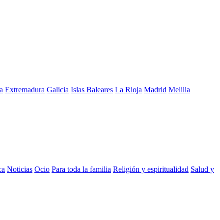
a
Extremadura
Galicia
Islas Baleares
La Rioja
Madrid
Melilla
ca
Noticias
Ocio
Para toda la familia
Religión y espiritualidad
Salud y