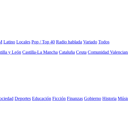
M
Latino
Locales
Pop / Top 40
Radio hablada
Variado
Todos
tilla y León
Castilla-La Mancha
Cataluña
Ceuta
Comunidad Valencian
sociedad
Deportes
Educación
Ficción
Finanzas
Gobierno
Historia
Músi