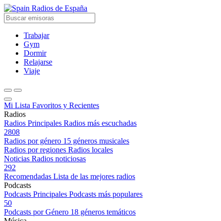
Radios de España
Trabajar
Gym
Dormir
Relajarse
Viaje
Mi Lista
Favoritos y Recientes
Radios
Radios Principales
Radios más escuchadas
2808
Radios por género
15 géneros musicales
Radios por regiones
Radios locales
Noticias
Radios noticiosas
292
Recomendadas
Lista de las mejores radios
Podcasts
Podcasts Principales
Podcasts más populares
50
Podcasts por Género
18 géneros temáticos
Música