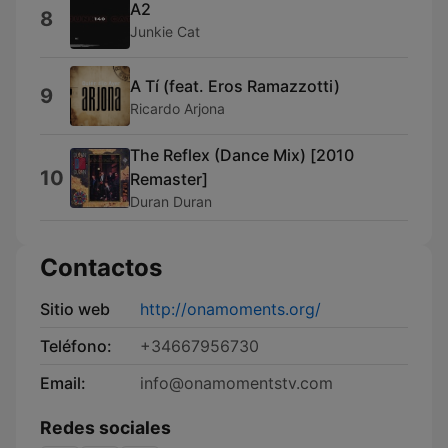
A2
8
Junkie Cat
A Tí (feat. Eros Ramazzotti)
9
Ricardo Arjona
The Reflex (Dance Mix) [2010
10
Remaster]
Duran Duran
Contactos
Sitio web
http://onamoments.org/
Teléfono:
+34667956730
Email:
info@onamomentstv.com
Redes sociales