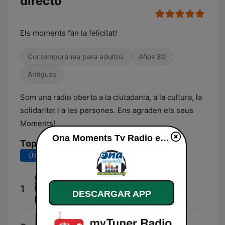
directo
Els moments fan la felicitat!
Contemporánea para adultos
Años 80
Antiguas
Som una radio oberta a la ciutadania, a la cultura, la
solidaritat i a les persones. Ens agraden els seus
Moments!
Ona Moments Tv Radio en vivo
Top Canciones
Últimos 7 días
Últimos 30 días
2026
1
DESCARGAR APP
2026
Falca Mihail