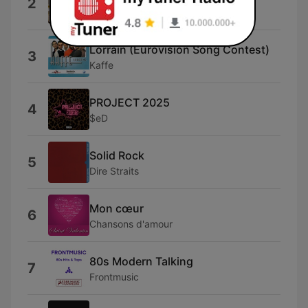
2
Falca Mihail
Lorrain (Eurovision Song Contest)
3
Kaffe
PROJECT 2025
4
$eD
Solid Rock
5
Dire Straits
Mon cœur
6
Chansons d'amour
80s Modern Talking
7
Frontmusic