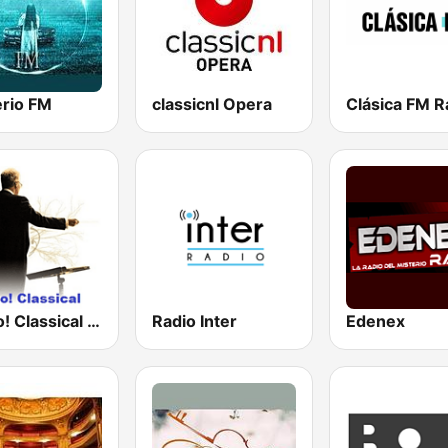
erio FM
classicnl Opera
Clásica FM R
Bravo! Classical Music
Radio Inter
Edenex