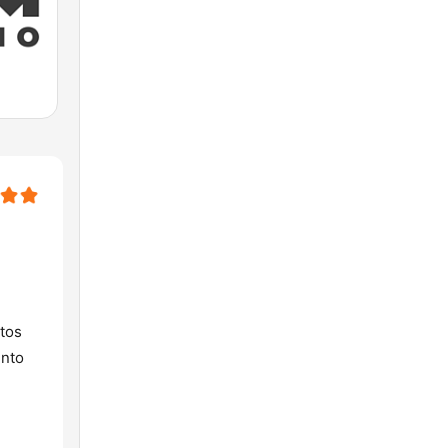
tos
ento