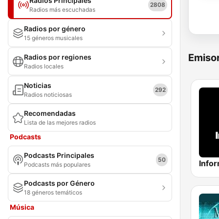
Radios Principales
2808
Radios más escuchadas
Radios por género
15 géneros musicales
Emisor
Radios por regiones
Radios locales
Noticias
292
Radios noticiosas
Recomendadas
Lista de las mejores radios
Podcasts
Podcasts Principales
50
Info
Podcasts más populares
Podcasts por Género
18 géneros temáticos
Música