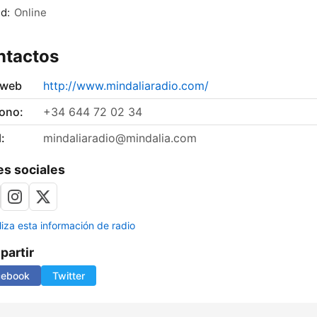
d:
Online
ntactos
 web
http://www.mindaliaradio.com/
fono:
+34 644 72 02 34
:
mindaliaradio@mindalia.com
s sociales
liza esta información de radio
artir
cebook
Twitter