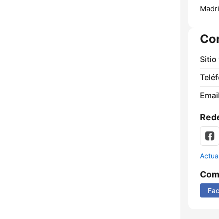
Madri
Co
Sitio
Telé
Email
Rede
Actua
Comp
Fa