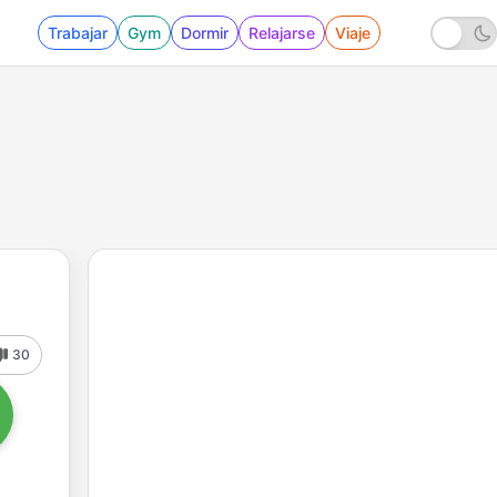
Trabajar
Gym
Dormir
Relajarse
Viaje
30