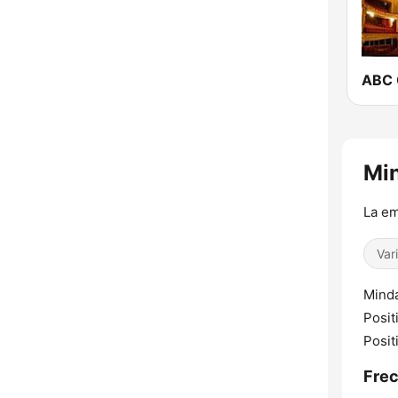
ABC 
Min
La em
Var
Minda
Posit
Posit
Frec