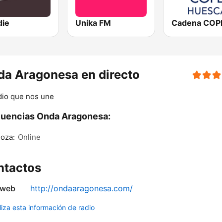
die
Unika FM
a Aragonesa en directo
dio que nos une
uencias Onda Aragonesa:
oza:
Online
ntactos
 web
http://ondaaragonesa.com/
liza esta información de radio