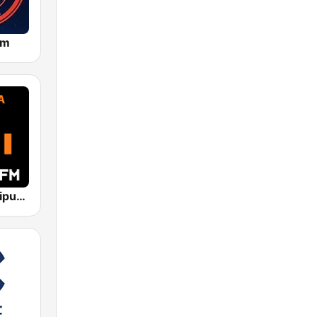
om
Europa FM Gipuzkoa