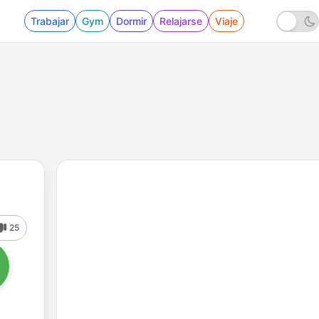
Trabajar
Gym
Dormir
Relajarse
Viaje
25