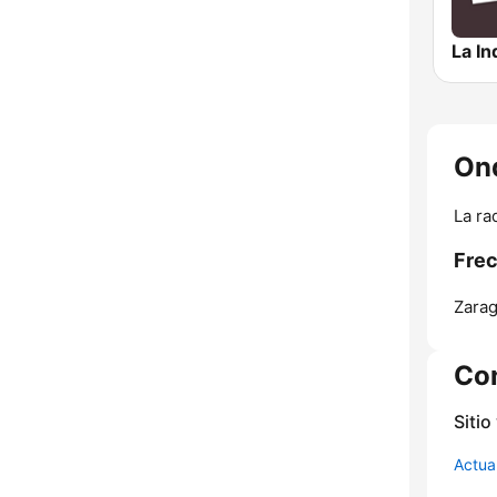
La In
Ond
La ra
Frec
Zarag
Co
Sitio
Actua