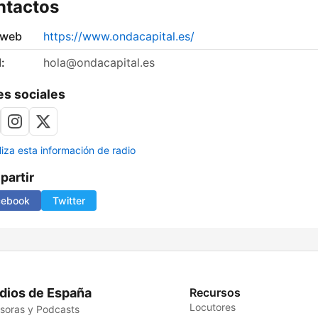
ntactos
 web
https://www.ondacapital.es/
:
hola@ondacapital.es
s sociales
liza esta información de radio
artir
cebook
Twitter
dios de España
Recursos
Locutores
soras y Podcasts