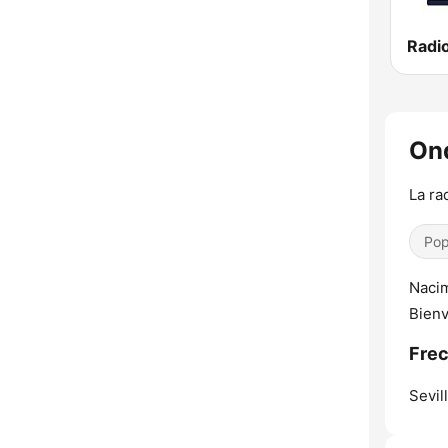
Radio
Ond
La ra
Pop
Nacim
Bienv
Frec
Sevill