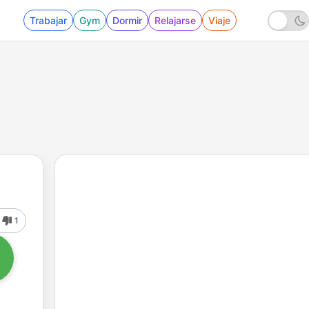
Trabajar
Gym
Dormir
Relajarse
Viaje
1