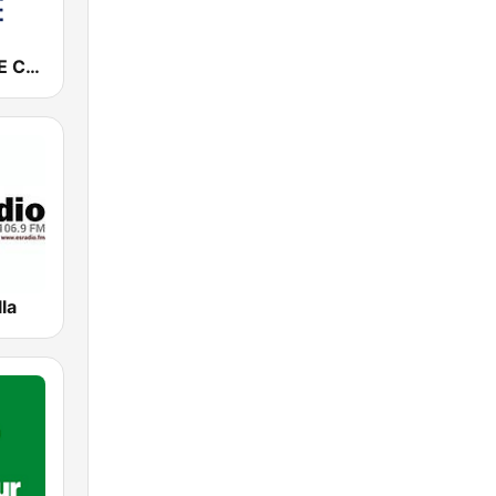
Cadena COPE Cádiz
la