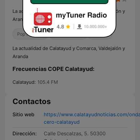
La actualidad de Calatayud y Comarca, Valdejalón y
Aranda
Pop / Top 40
Radio hablada
Locales
La actualidad de Calatayud y Comarca, Valdejalón y
Aranda
Frecuencias COPE Calatayud:
Calatayud:
105.4 FM
Contactos
Sitio web
https://www.calatayudnoticias.com/ond
cero-calatayud
Dirección:
Calle Descalzas, 5. 50300