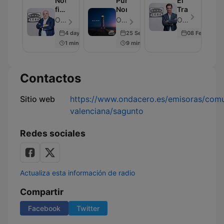
Noticias
Punta
El
fin
Norte
Transistor
de
OndaCero - Episodio 297
OndaCero - Episodio 300
OndaCero - Episodio 300
semana
4 days ago
25 Sep 2025
08 Feb 2024
1 min
9 min
Contactos
Sitio web
https://www.ondacero.es/emisoras/com
valenciana/sagunto
Redes sociales
Actualiza esta información de radio
Compartir
Facebook
Twitter