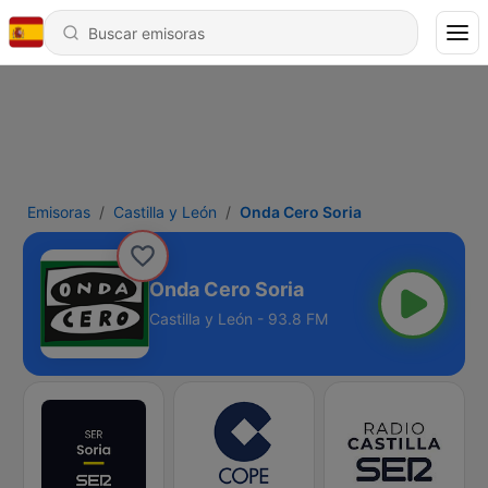
Emisoras
Castilla y León
Onda Cero Soria
Onda Cero Soria
Castilla y León - 93.8 FM