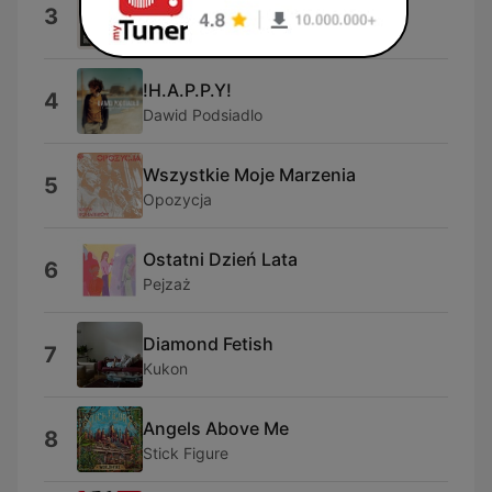
Dżentelmenel
3
Vito Bambino
!H.A.P.P.Y!
4
Dawid Podsiadlo
Wszystkie Moje Marzenia
5
Opozycja
Ostatni Dzień Lata
6
Pejzaż
Diamond Fetish
7
Kukon
Angels Above Me
8
Stick Figure