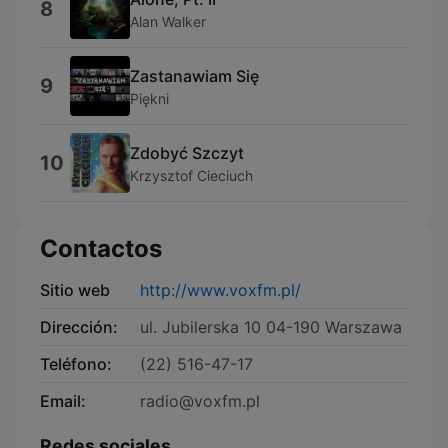
8
Alan Walker
Zastanawiam Się
9
Piękni
Zdobyć Szczyt
10
Krzysztof Cieciuch
Contactos
Sitio web
http://www.voxfm.pl/
Dirección:
ul. Jubilerska 10 04-190 Warszawa
Teléfono:
(22) 516-47-17
Email:
radio@voxfm.pl
Redes sociales