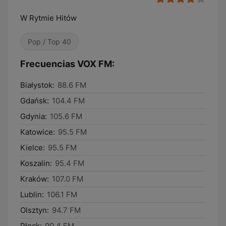
W Rytmie Hitów
Pop / Top 40
Frecuencias VOX FM:
Białystok:
88.6 FM
Gdańsk:
104.4 FM
Gdynia:
105.6 FM
Katowice:
95.5 FM
Kielce:
95.5 FM
Koszalin:
95.4 FM
Kraków:
107.0 FM
Lublin:
106.1 FM
Olsztyn:
94.7 FM
Płock:
90.4 FM