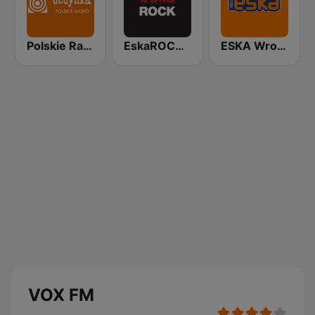
Polskie Radio Program I (PR1) Jedynka
EskaROCK Warszawa
ESKA Wrocław
VOX FM