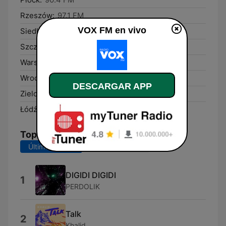
Rzeszów:
97.1 FM
VOX FM en vivo
Siedlce:
91.3 FM
Szczecin:
95.7 FM
Warsaw:
104.4 FM
Wrocław:
101.5 FM
DESCARGAR APP
Zielona Góra:
95.3 FM
Łódź:
97.9 FM
Top Canciones
Últimos 7 días
Últimos 30 días
DIGIDI DIGIDI
1
PERDOLIK
Talk
2
Khalid