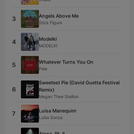
Angels Above Me
3
Stick Figure
Modelki
4
MODELKI
Whatever Turns You On
5
Pale
Sweetest Pie (David Guetta Festival
6
Remix)
Megan Thee Stallion
Luísa Manequim
7
Luísa Sonza
Alone, Pt. II