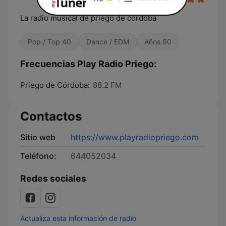
La radio musical de priego de cordoba
Pop / Top 40
Dance / EDM
Años 90
Frecuencias Play Radio Priego:
Priego de Córdoba:
88.2 FM
Contactos
Sitio web
https://www.playradiopriego.com
Teléfono:
644052034
Redes sociales
Actualiza esta información de radio