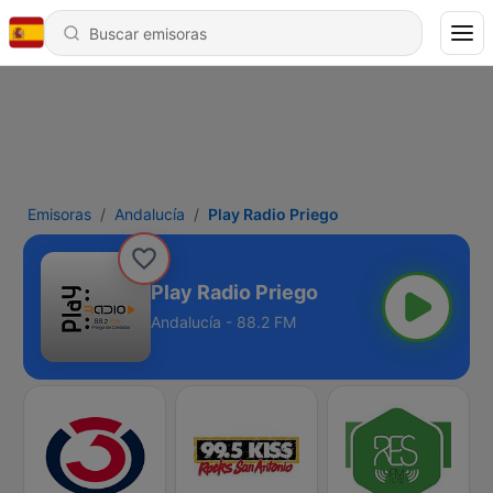
Emisoras
Andalucía
Play Radio Priego
Play Radio Priego
Andalucía - 88.2 FM