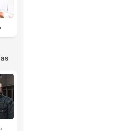
a
ias
a