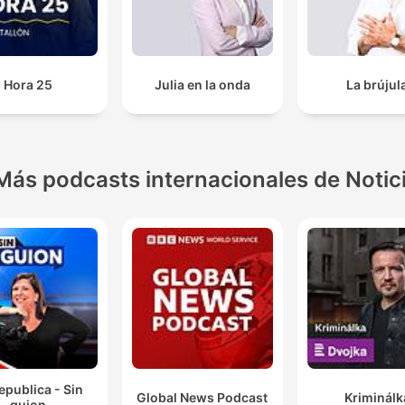
Hora 25
Julia en la onda
La brújul
Más podcasts internacionales de Notic
epublica - Sin
Global News Podcast
Kriminálk
guion