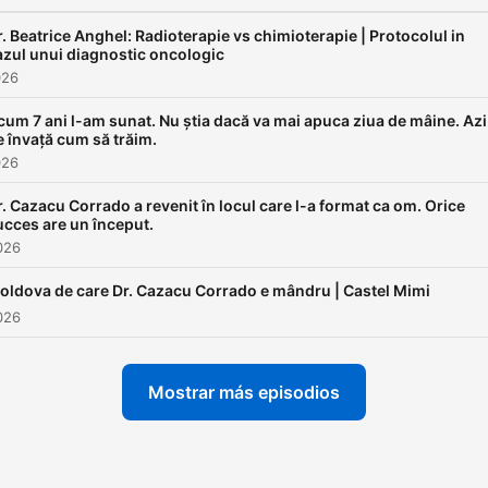
r. Beatrice Anghel: Radioterapie vs chimioterapie | Protocolul in
azul unui diagnostic oncologic
026
cum 7 ani l-am sunat. Nu știa dacă va mai apuca ziua de mâine. Azi
e învață cum să trăim.
026
r. Cazacu Corrado a revenit în locul care l-a format ca om. Orice
ucces are un început.
2026
oldova de care Dr. Cazacu Corrado e mândru | Castel Mimi
2026
Mostrar más episodios