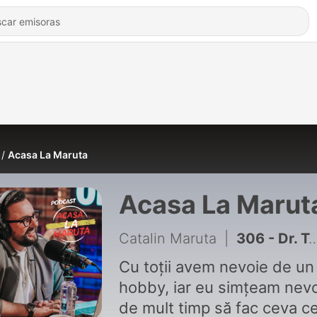
Acasa La Maruta
Acasa La Marut
Catalin Maruta
|
306 - Dr. Teodor Buliga: O investigație fǎcutǎ la timp, ține chirurgul deoparte.
Cu toții avem nevoie de un
hobby, iar eu simțeam nev
de mult timp să fac ceva c