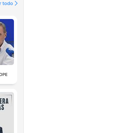
r todo
COPE