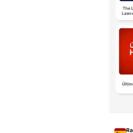
The 
Lawr
Últim
Ra