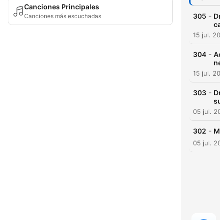
Canciones Principales
-
305
D
Canciones más escuchadas
c
15 jul. 2
-
304
A
n
15 jul. 2
-
303
D
s
05 jul. 
-
302
M
05 jul. 