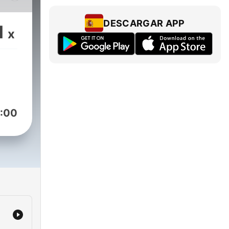
dar
e.
DESCARGAR APP
1
x
a
 zi
ste
:00
nța
 îmi