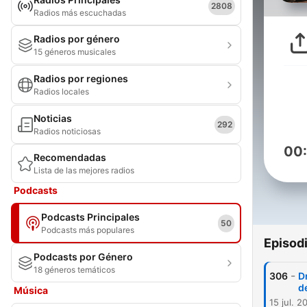
2808
Radios más escuchadas
Radios por género
15 géneros musicales
Radios por regiones
Radios locales
Noticias
292
Radios noticiosas
00
Recomendadas
Lista de las mejores radios
Podcasts
Podcasts Principales
50
Podcasts más populares
Episod
Podcasts por Género
18 géneros temáticos
-
306
Dr
d
Música
15 jul. 2