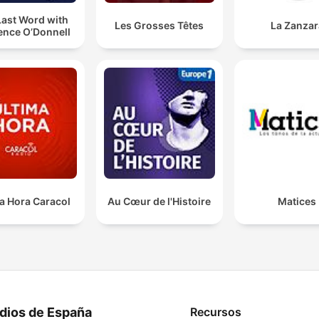
Last Word with
Les Grosses Têtes
La Zanzar
ence O’Donnell
a Hora Caracol
Au Cœur de l'Histoire
Matices
dios de España
Recursos