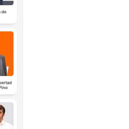
a de
bertad
 Pino