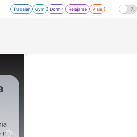
Trabajar
Gym
Dormir
Relajarse
Viaje
a
oia
e nu