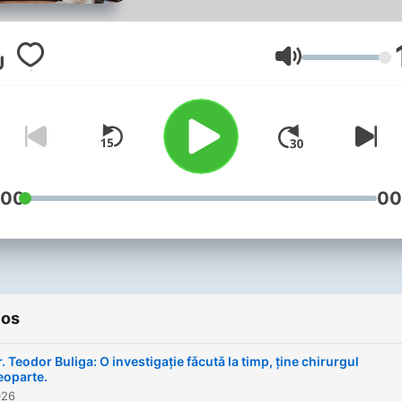
are legătură cu emisiunea, 
mă pasionează la fel de tar
Interviul este genul meu
Volumen
jurnalistic preferat, iar idee
podcast-ului ''Acasa La
Maruta'' a venit firesc, ca o
continuare a ceea ce fac eu
de zi, live, în televiziune. E
:00
00
un proiect de suflet în care
investesc energie și spera
că va fi pe placul celor care
urmăresc acivitatea.
ios
. Teodor Buliga: O investigație fǎcutǎ la timp, ține chirurgul
eoparte.
026