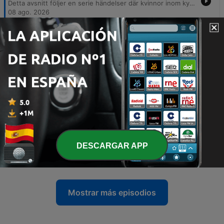
Detta avsnitt följer en serie händelser där kvinnor inom kyrkliga samfund utsattes för obscena brev, inklusive ungdomsledaren Stina. Gärningsmannen använde explicita beskrivningar och pseudonymer kopplade till stereotyper i en omfattande serie trakasserier som ledde till en stor polisutredning. Genom DNA-spår och digitala sökningar lyckades polisen slutligen identifiera en 77-årig man. Trots hans erkännande efter gripandet förblir motivet oklart, och många av de utsatta kvinnorna upplever en brist på fullständig upprättelse på grund av preskriptionstider.
08 ago. 2026
-
231
Dok: Fryshusmordet
Detta avsnitt berättar den tragiska historien om Lilian Gustafsson och hennes son Anders, vars liv förändrades för alltid vid nyårsafton 1994 när han mördades på en kaj i Hammarbyhamnen. Vi följer de traumatiska detaljerna kring mordet, identifieringen av kroppen och den efterföljande utredningen. Berättelsen väver även samman händelserna med ett våldsamt överfall mot Christer Dyrvold i samma område. Vi utforskar de långsiktiga konsekvenserna för de drabbade, utmaningarna med kalla fall och den fortsatta kampen för att få svar på frågorna om vem som stod bakom dessa våldsdåd efter 30 år.
01 ago. 2026
-
230
Dok: Blodsfejden
Det här avsnittet beskriver ett våldsamt mordförsök på den tolvårige pojken Malik i Borås 2013, en händelse som kan kopplas till en långvarig blodsfejd mellan två albanska familjer. Berättelsen belyser även de historiska rötterna till konflikten i Albanien, där anklagelser om korruption och mord inom poliskåren skapat en våldsspiral. Genom DNA-bevis från ett europeiskt register kunde fallet slutligen lösas när en man i England identifierades. Trots den misstänktes försök till alternativa förklaringar dömdes han till 14 års fängelse, men för Malik kvarstår de långvariga fysiska och psykiska ärren efter attacken.
25 jul. 2026
-
229
Dok: Mordet i tygaffären
18 jul. 2026
-
DESCARGAR APP
228
Dok: Rånmordet i Rödeby
11 jul. 2026
Mostrar más episodios