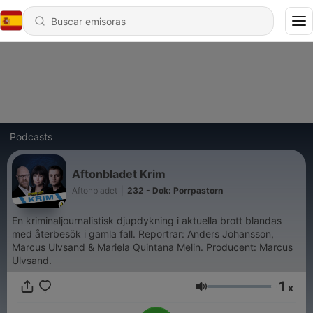
Podcasts
Aftonbladet Krim
Aftonbladet
|
232 - Dok: Porrpastorn
En kriminaljournalistisk djupdykning i aktuella brott blandas
med återbesök i gamla fall. Reportrar: Anders Johansson,
Marcus Ulvsand & Mariela Quintana Melin. Producent: Marcus
Ulvsand.
1
x
Volumen