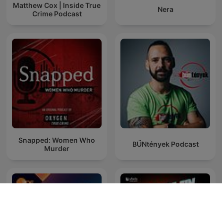
Matthew Cox | Inside True
Nera
Crime Podcast
Snapped: Women Who
BŰNtények Podcast
Murder