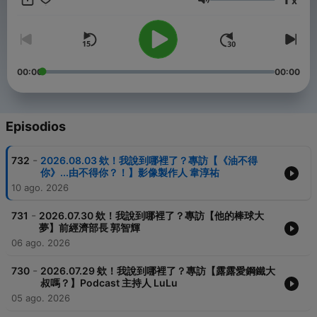
x
Volumen
YouTube【王偉忠電視台】
https://www.youtube.com/@weichung_official_tv
Facebook【王偉忠】
https://www.facebook.com/weichunggo.official/
00:00
00:00
Instagram【王偉忠】
https://www.instagram.com/weichung_official/
Powered by
Firstory Hosting
Episodios
-
732
2026.08.03 欸！我說到哪裡了？專訪【《油不得
你》...由不得你？！】影像製作人 韋淳祐
10 ago. 2026
-
731
2026.07.30 欸！我說到哪裡了？專訪【他的棒球大
夢】前經濟部長 郭智輝
06 ago. 2026
-
730
2026.07.29 欸！我說到哪裡了？專訪【露露愛鋼鐵大
叔嗎？】Podcast 主持人 LuLu
05 ago. 2026