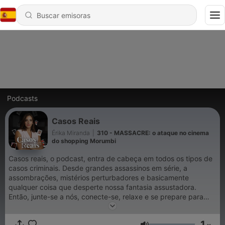
Podcasts
Casos Reais
Érika Miranda
|
310 - MASSACRE: o ataque no cinema
do shopping Morumbi
Casos reais, o podcast, entra de cabeça em todos os tipos de
casos criminais. Desde grandes assassinos em série, a
assombrações, mistérios perturbadores e basicamente
qualquer coisa que desperte nossa fantasia assustadora.
Então, junte-se a nós, conecte-se, relaxe e se prepare para
sustos.
1