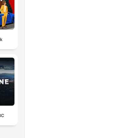
ck
BC