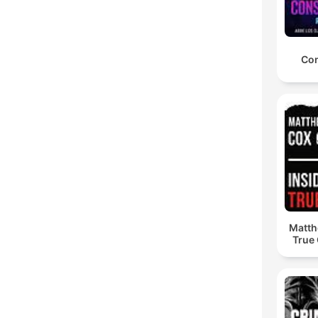
Con
Matth
True