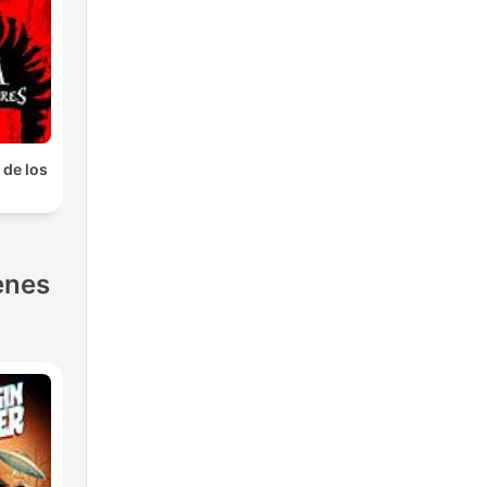
 de los
s
enes