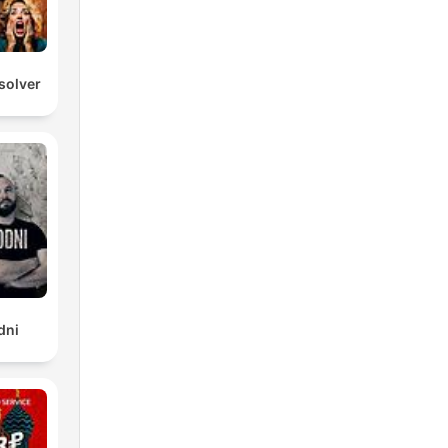
solver
dni