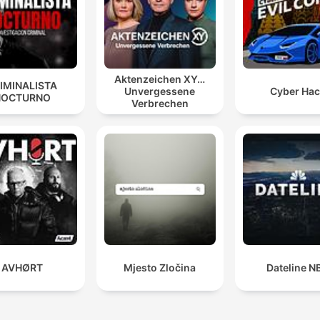
Aktenzeichen XY…
IMINALISTA
Unvergessene
Cyber Ha
NOCTURNO
Verbrechen
AVHØRT
Mjesto Zločina
Dateline N