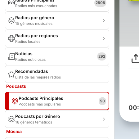
2808
Radios más escuchadas
Radios por género
15 géneros musicales
Radios por regiones
Radios locales
Noticias
292
Radios noticiosas
Recomendadas
Lista de las mejores radios
Podcasts
Podcasts Principales
50
Podcasts más populares
00
Podcasts por Género
18 géneros temáticos
Música