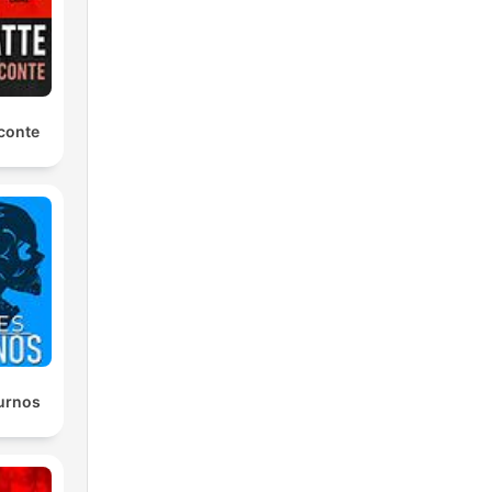
conte
urnos