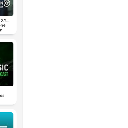
n XY…
ene
en
les