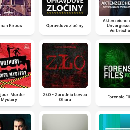
Aktenzeiche
inan Kirous
Opravdové zločiny
Unvergess
Verbrech
jpuri Murder
ZŁO - Zbrodnia Łowca
Forensic Fi
Mystery
Ofiara