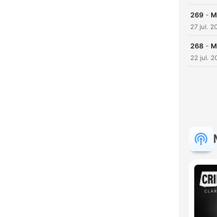
-
269
M
27 jul. 2
-
268
M
22 jul. 