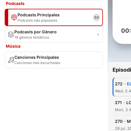
Podcasts
Podcasts Principales
50
Podcasts más populares
00
Podcasts por Género
18 géneros temáticos
Música
Canciones Principales
Canciones más escuchadas
Episod
-
272
E
Wed, 5 
-
271
L
Mon, 3 
-
270
M
29 jul. 