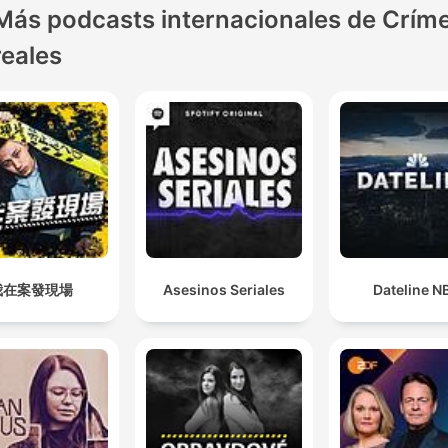
Más podcasts internacionales de Crím
reales
我在案發現場
Asesinos Seriales
Dateline N