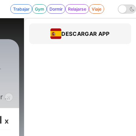
Trabajar
Gym
Dormir
Relajarse
Viaje
DESCARGAR APP
or de
es
1
x