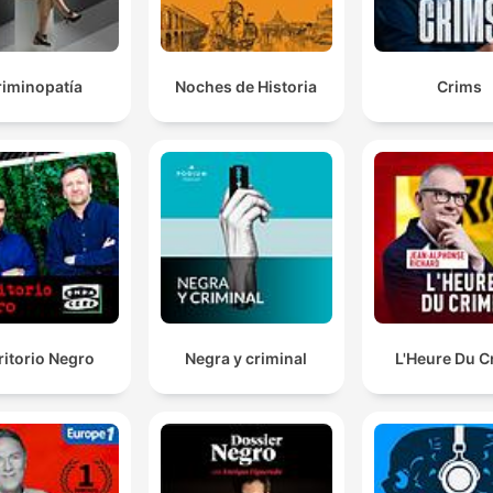
riminopatía
Noches de Historia
Crims
ritorio Negro
Negra y criminal
L'Heure Du C