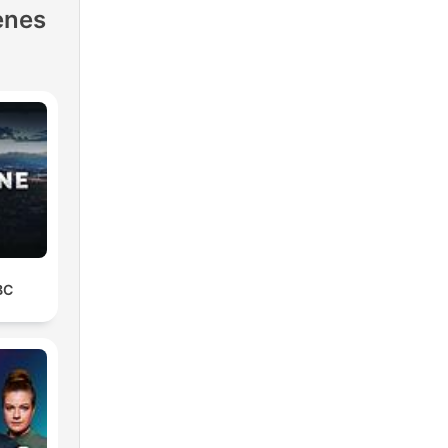
enes
BC