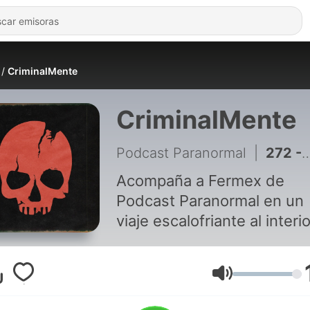
CriminalMente
CriminalMente
Podcast Paranormal
|
272 - EL INFIERNO DE TOPO CHICO: LOS CASOS MÁS CENSURADOS
Acompaña a Fermex de
Podcast Paranormal en un
viaje escalofriante al interi
la mente de los mas
mediáticos asesinos serial
de la historia. Capítulos
Volumen
ESTRENO cada LUNES.