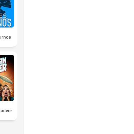
urnos
solver