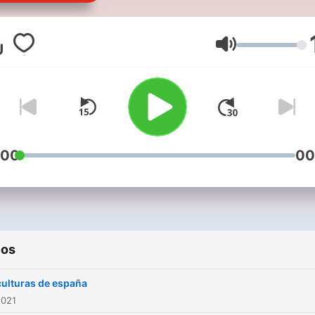
Volumen
:00
00
ios
culturas de españa
2021