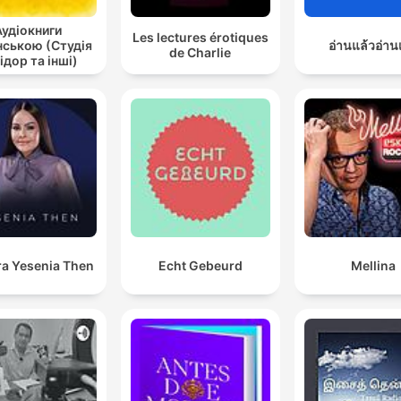
Аудіокниги
Les lectures érotiques
нською (Студія
อ่านแล้วอ่าน
de Charlie
ідор та інші)
ra Yesenia Then
Echt Gebeurd
Mellina