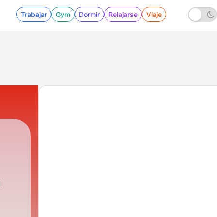
Trabajar
Gym
Dormir
Relajarse
Viaje
1 - Las culturas de españa
a