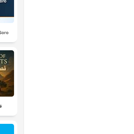
 Soro
قص