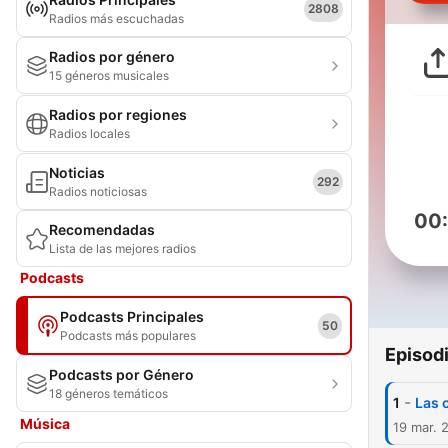
2808
Radios más escuchadas
Radios por género
15 géneros musicales
Radios por regiones
Radios locales
Noticias
292
Radios noticiosas
00
Recomendadas
Lista de las mejores radios
Podcasts
Podcasts Principales
50
Podcasts más populares
Episod
Podcasts por Género
18 géneros temáticos
-
1
Las 
Música
19 mar. 