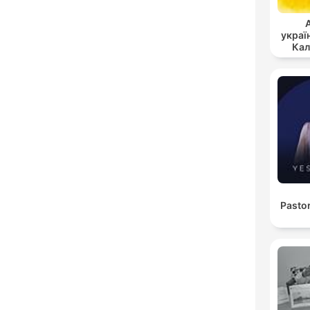
украї
Кал
Pasto