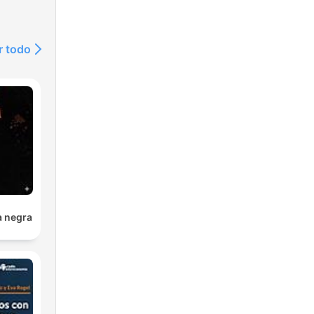
r todo
a negra