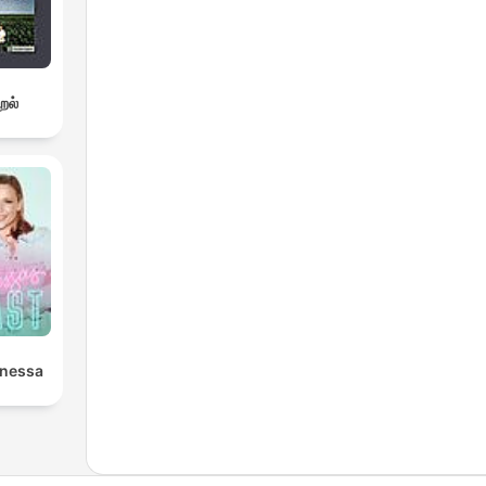
றல்
anessa