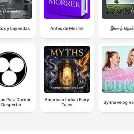
os y Leyendas
Antes de Morrer
இசைத் தென்
ras Para Dormir
American Indian Fairy
Synnøve og V
 Despertar
Tales