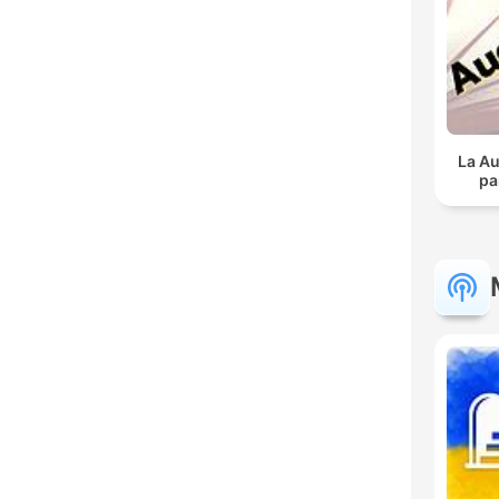
La Au
pa