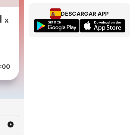
DESCARGAR APP
1
x
:00