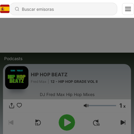
Podcasts
HIP HOP BEATZ
Fred Max
|
12 - HIP HOP GRADE VOL II
DJ Fred Max Hip Hop Mixes
1
x
Volumen