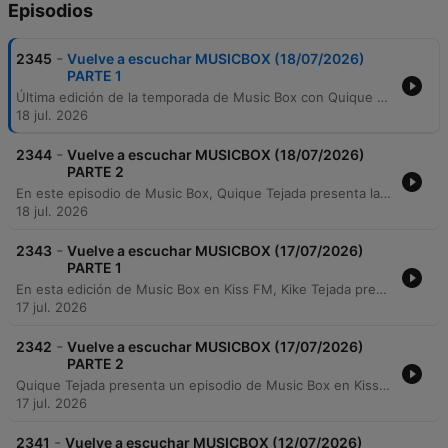
Episodios
-
2345
Vuelve a escuchar MUSICBOX (18/07/2026)
PARTE 1
Última edición de la temporada de Music Box con Quique Tejada en Kiss FM antes del periodo de vacaciones. El programa se centra en una celebración de los éxitos musicales de los años 80 y 90, con un especial dedicado a las canciones de verano que han marcado épocas. La emisión recorre clásicos del Italo Disco, Eurodance y pop retro, incluyendo menciones especiales al Ibiza Mix de 1996 y peticiones de oyentes. El presentador aprovecha el espacio para recordar grandes hits que evocan la playa y las vacaciones, cerrando la temporada con una selección de temas imprescindibles.
18 jul. 2026
-
2344
Vuelve a escuchar MUSICBOX (18/07/2026)
PARTE 2
En este episodio de Music Box, Quique Tejada presenta la última hora de programación antes del periodo de vacaciones en Kiss FM. El programa ofrece un recorrido por el sonido high energy, el funk y los clásicos de las pistas de baile, incluyendo versiones adaptadas a estilos como el tech house. La selección musical abarca desde iconos como Gloria Gaynor, Madonna y Cher, hasta temas emblemáticos de los 90 como Gala y Corona. Además de la música, el locutor anuncia cambios importantes en la programación para la próxima temporada, detallando el regreso del programa para el 5 de septiembre con un nuevo horario exclusivamente los sábados. El episodio sirve como cierre de una temporada de cuatro años consecutivos, celebrando los éxitos de las décadas de los 80 y 90.
18 jul. 2026
-
2343
Vuelve a escuchar MUSICBOX (17/07/2026)
PARTE 1
En esta edición de Music Box en Kiss FM, Kike Tejada presenta una selección musical centrada en los grandes éxitos de las décadas de los 80 y 90. El programa recorre diversos géneros que van desde el synth-pop y el eurodance hasta versiones house de clásicos del disco y el country rock. A través de peticiones telefónicas, el locutor interactúa con la audiencia para interpretar temas de artistas como Pet Shop Boys, Rick Astley, Bad Boys Blue, Depeche Mode, Madonna, ABBA y Ricchi e Poveri. El episodio también sirve como preámbulo al periodo de vacaciones estivales del programa, anunciando cambios en la programación para la próxima temporada.
17 jul. 2026
-
2342
Vuelve a escuchar MUSICBOX (17/07/2026)
PARTE 2
Quique Tejada presenta un episodio de Music Box en Kiss FM, centrado en el género house y clásicos de los 80 y 90. El programa incluye peticiones de oyentes, una selección de temas icónicos y el anuncio del inicio del descanso estival.
17 jul. 2026
-
2341
Vuelve a escuchar MUSICBOX (12/07/2026)