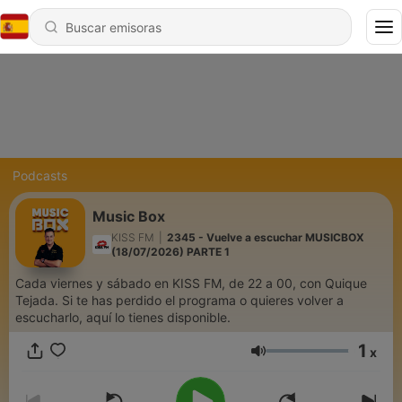
Podcasts
Music Box
KISS FM
|
2345 - Vuelve a escuchar MUSICBOX
(18/07/2026) PARTE 1
Cada viernes y sábado en KISS FM, de 22 a 00, con Quique
Tejada. Si te has perdido el programa o quieres volver a
escucharlo, aquí lo tienes disponible.
1
x
Volumen