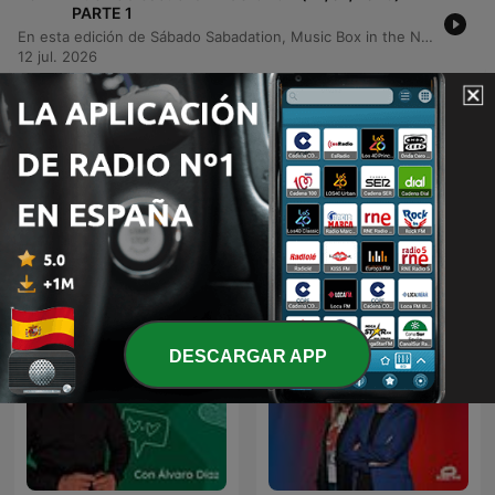
PARTE 1
En esta edición de Sábado Sabadation, Music Box in the Nation, Quique Tejada presenta una selección de los mejores éxitos de baile de los 80 y 90 en Kiss FM. El programa recorre clásicos del Italo Disco, Eurodance y música disco, incluyendo peticiones de oyentes que solicitan temas de artistas como Grant Murphy, Ryan Paris, Ken Laszlo y Dead or Alive. El episodio también sirve como preámbulo al periodo de vacaciones del programa, anunciando cambios en la programación para la próxima temporada. Con un ambiente veraniego, el locutor navega entre mashups, remixes y canciones icónicas que definieron décadas de música dance.
12 jul. 2026
Mostrar más episodios
Ver todo
Más podcasts de Música
DESCARGAR APP