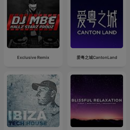
Exclusive Remix
爱粤之城CantonLand