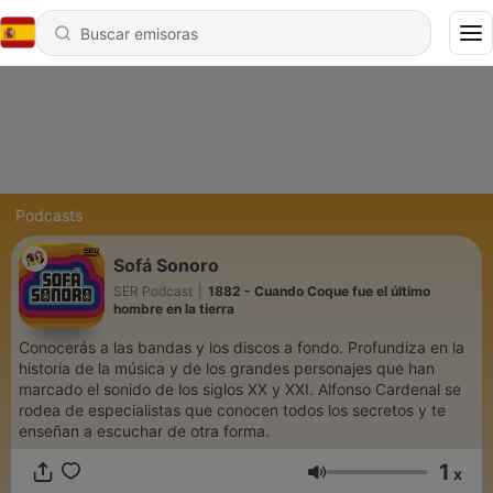
Podcasts
Sofá Sonoro
SER Podcast
|
1882 - Cuando Coque fue el último
hombre en la tierra
Conocerás a las bandas y los discos a fondo. Profundiza en la
historia de la música y de los grandes personajes que han
marcado el sonido de los siglos XX y XXI. Alfonso Cardenal se
rodea de especialistas que conocen todos los secretos y te
enseñan a escuchar de otra forma.
1
x
Volumen