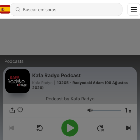
Podcasts
Kafa Radyo Podcast
Kafa Radyo
|
13205 - Radyodaki Adam (06 Ağustos
2026)
Podcast by Kafa Radyo
1
x
Volumen