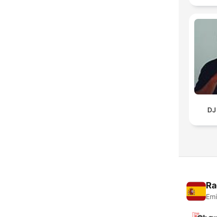
DJ
Ra
Emi