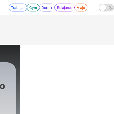
Trabajar
Gym
Dormir
Relajarse
Viaje
o