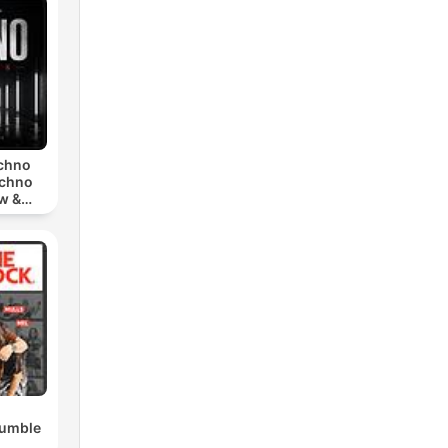
echno
echno
w &
chno
Rumble