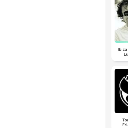
Ibiza
Lu
To
Fr