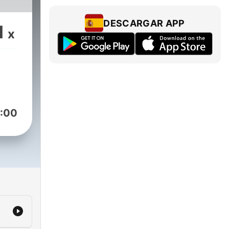
DESCARGAR APP
1
x
:00