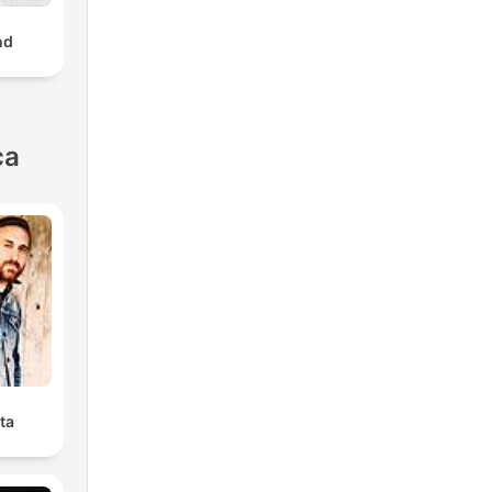
nd
ca
ta