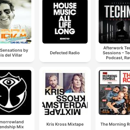
Afterwork T
 Sensations by
Defected Radio
Sessions – T
is del Villar
Podcast, Ra
Hypnotic Te
Mixes
morrowland
Kris Kross Mixtape
The Morning 
iendship Mix