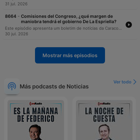
31 jul. 2026
-
8664
Comisiones del Congreso, ¿qué margen de
maniobra tendrá el gobierno De La Espriella?
Este episódio apresenta um boletim de notícias da Caracol Radio, abordando a complexa dinâmica política na Colômbia, desde as definições das comissões no Congresso até as movimentações do governo e tensões internacionais envolvendo a Bolívia e os EUA. A discussão aprofunda-se na análise do poder legislativo, destacando o papel estratégico das comissões da Câmara e do Senado para as reformas governamentais. O programa também investiga denúncias de irregularidades em contratações públicas, o aumento de contratos diretos e possíveis casos de nepotismo e má gestão de recursos na Aeronáutica Civil.
30 jul. 2026
Mostrar más episodios
Ver todo
Más podcasts de Noticias