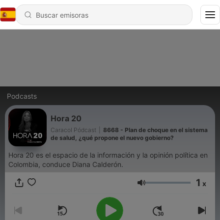
Podcasts
Hora 20
Caracol Pódcast
|
8668 - Plan de choque en el sistema
de salud, ¿qué propone el nuevo gobierno?
Hora 20 es el espacio de la información y la opinión política en
Colombia, conduce Diana Calderón.
1
x
Volumen