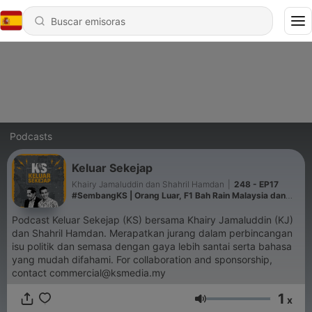
Podcasts
Keluar Sekejap
Khairy Jamaluddin dan Shahril Hamdan
|
248 - EP17
#SembangKS | Orang Luar, F1 Bah Rain Malaysia dan
Buy Now Pay Later
Podcast Keluar Sekejap (KS) bersama Khairy Jamaluddin (KJ)
dan Shahril Hamdan. Merapatkan jurang dalam perbincangan
isu politik dan semasa dengan gaya lebih santai serta bahasa
yang mudah difahami. For collaboration and sponsorship,
contact commercial@ksmedia.my
1
x
Volumen