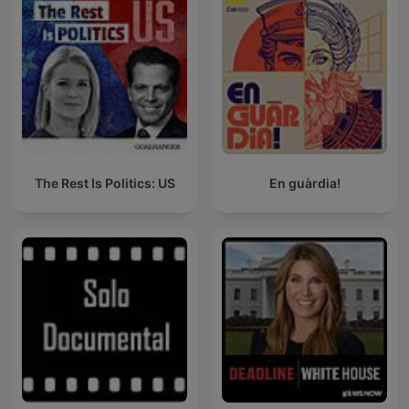
The Rest Is Politics: US
En guàrdia!