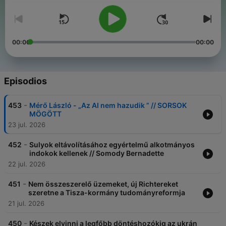
00:00
00:00
Episodios
-
453
Mérő László - „Az AI nem hazudik ” // SORSOK
MÖGÖTT
23 jul. 2026
-
452
Sulyok eltávolításához egyértelmű alkotmányos
indokok kellenek // Somody Bernadette
22 jul. 2026
-
451
Nem összeszerelő üzemeket, új Richtereket
szeretne a Tisza-kormány tudományreformja
21 jul. 2026
-
450
Készek elvinni a legfőbb döntéshozókig az ukrán