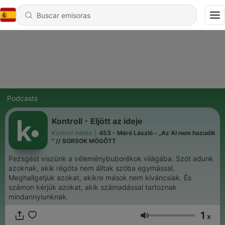
Podcasts
Kontroll - Eljött az ideje
Kontroll média
|
453 - Mérő László - „Az AI nem hazudik
” // SORSOK MÖGÖTT
Pezsgést viszünk a véleménybuborékok világába. Szót adunk
azoknak, akik régóta nem álltak szóba egymással.
Meghallgatjuk azokat, akikre mások nem kíváncsiak. És
számon kérjük azokat, akik számadással tartoznak
mindannyiunknak.
1
x
Volumen