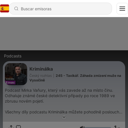
Podcasts
Kriminálka
Český rozhlas
|
245 - Taxikář. Záhada zmizení muže na
Vysočině
Podcast Mirka Vaňury, který vás zavede až na místo činu.
Odhaluje známé české detektivní případy po roce 1989 ve
zbrusu novém pojetí.
Všechny díly podcastu Kriminálka můžete pohodlně poslouchat
v mobilní aplikaci mujRozhlas pro
Android
a
iOS
nebo na webu
mujRozhlas.cz
.
1