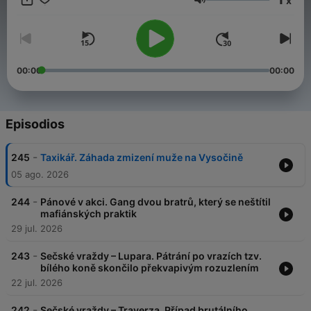
x
Volumen
00:00
00:00
Episodios
-
245
Taxikář. Záhada zmizení muže na Vysočině
05 ago. 2026
-
244
Pánové v akci. Gang dvou bratrů, který se neštítil
mafiánských praktik
29 jul. 2026
-
243
Sečské vraždy – Lupara. Pátrání po vrazích tzv.
bílého koně skončilo překvapivým rozuzlením
22 jul. 2026
-
242
Sečské vraždy – Traverza. Případ brutálního