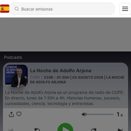
Podcasts
La Noche de Adolfo Arjona
COPE
|
2306 - 01:30H | 03 AGOSTO 2026 | LA NOCHE
DE ADOLFO ARJONA
La Noche de Adolfo Arjona es un programa de radio de COPE:
En directo, lunes de 1:30h a 4h. Historias humanas, sucesos,
curiosidades, ciencia, tecnología y entrevistas.
1
x
Volumen