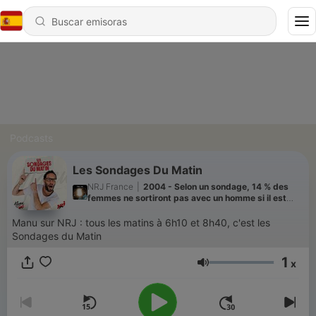
Podcasts
Les Sondages Du Matin
NRJ France
|
2004 - Selon un sondage, 14 % des
femmes ne sortiront pas avec un homme si il est
trop...
Manu sur NRJ : tous les matins à 6h10 et 8h40, c'est les
Sondages du Matin
1
x
Volumen