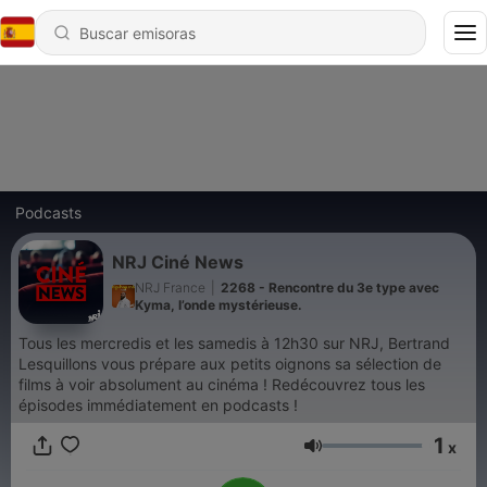
Podcasts
NRJ Ciné News
NRJ France
|
2268 - Rencontre du 3e type avec
Kyma, l’onde mystérieuse.
Tous les mercredis et les samedis à 12h30 sur NRJ, Bertrand
Lesquillons vous prépare aux petits oignons sa sélection de
films à voir absolument au cinéma ! Redécouvrez tous les
épisodes immédiatement en podcasts !
1
x
Volumen