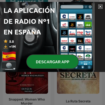
House of Movies. El
Es Cine
Podcast de Decine21
Más podcasts internacionales de Cine y TV
DESCARGAR APP
Snapped: Women Who
La Ruta Secreta
Murder