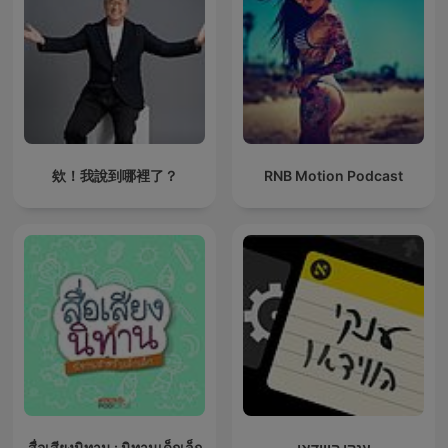
欸！我說到哪裡了？
RNB Motion Podcast
สื่อเสียงนิทาน : นิทานเด็กเล็ก
ענקי הווידאו