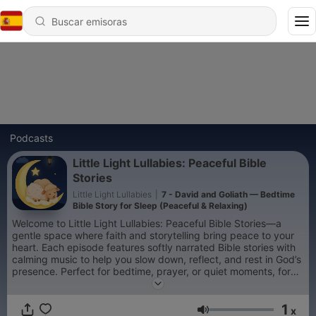
Podcasts
Little Light Lullabies: Peaceful Bible
Stories
Little Light Lullabies
|
7 - David and Goliath — Bedtime
Bible Story for Sleep (Peaceful & Relaxing)
Welcome to Little Light Lullabies: Peaceful Bible Stories—a
gentle space where faith and storytelling bring peace to your
heart. Each episode features softly narrated Bible stories with
calming music to help you slow down, reflect, and rest in God’s
presence. Perfect for bedtime, prayer, or quiet moments, for
children and adults alike. Let each story be a small light in your
night—reminding you that you are safe, loved, and never
1
alone. 🌙
x