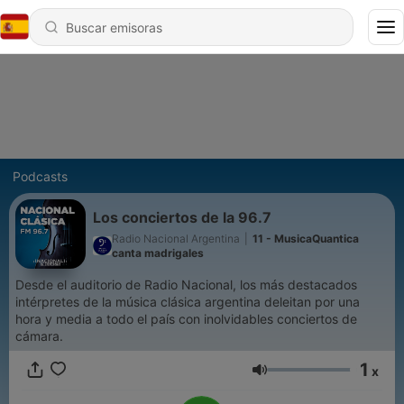
Podcasts
Los conciertos de la 96.7
Radio Nacional Argentina
|
11 - MusicaQuantica
canta madrigales
Desde el auditorio de Radio Nacional, los más destacados
intérpretes de la música clásica argentina deleitan por una
hora y media a todo el país con inolvidables conciertos de
cámara.
1
x
Volumen