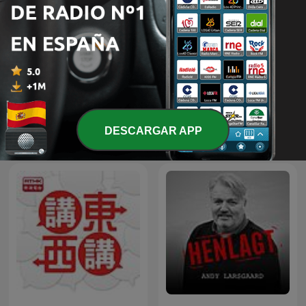
Čestmír Strakatý
LEGEND
DESCARGAR APP