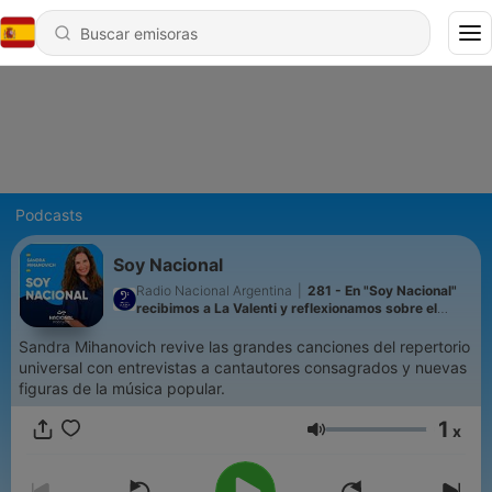
Podcasts
Soy Nacional
Radio Nacional Argentina
|
281 - En "Soy Nacional"
recibimos a La Valenti y reflexionamos sobre el
Mundial
Sandra Mihanovich revive las grandes canciones del repertorio
universal con entrevistas a cantautores consagrados y nuevas
figuras de la música popular.
1
x
Volumen