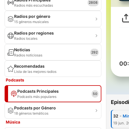
2808
Radios más escuchadas
Radios por género
15 géneros musicales
Radios por regiones
Radios locales
Noticias
292
Radios noticiosas
00
Recomendadas
Lista de las mejores radios
Podcasts
Podcasts Principales
50
Podcasts más populares
Episod
Podcasts por Género
18 géneros temáticos
-
32
Min
Música
19 jun. 