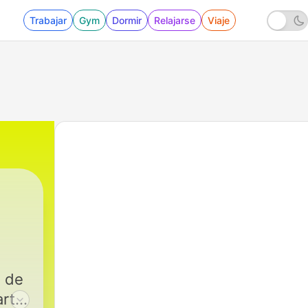
Trabajar
Gym
Dormir
Relajarse
Viaje
s de
arte