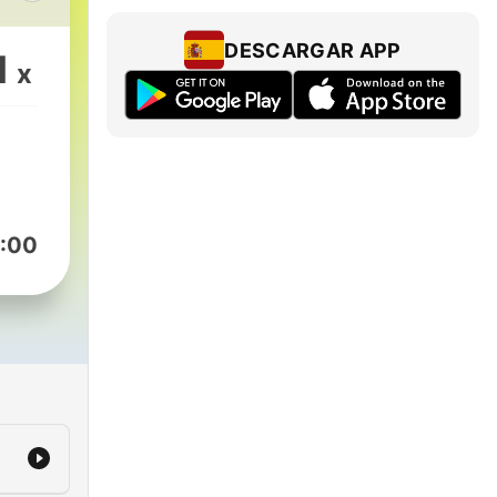
d y
DESCARGAR APP
1
x
r de
y en
:00