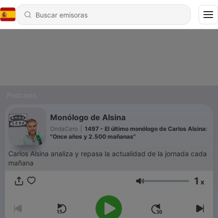
Podcasts
Monólogo de Alsina
OndaCero
|
1497 - El último monólogo de Carlos Alsina:
"Once años y 2.500 mañanas"
Carlos Alsina analiza y repasa la actualidad de la jornada cada
mañana
1
x
Volumen