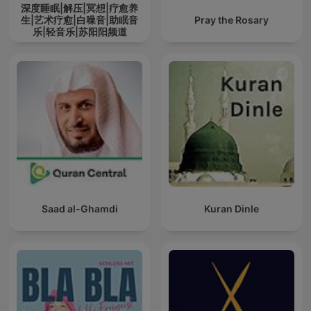
深度睡眠|解压|冥想|疗愈养
生|艺术疗愈|白噪音|助眠音
Pray the Rosary
乐|轻音乐|苏阳阳频道
Saad al-Ghamdi
Kuran Dinle