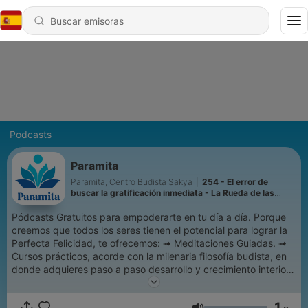
Podcasts
Paramita
Paramita, Centro Budista Sakya
|
254 - El error de
buscar la gratificación inmediata - La Rueda de las
Armas Afiladas #3 | Lama Rinchen
Pódcasts Gratuitos para empoderarte en tu día a día. Porque
creemos que todos los seres tienen el potencial para lograr la
Perfecta Felicidad, te ofrecemos: ➟ Meditaciones Guiadas. ➟
Cursos prácticos, acorde con la milenaria filosofía budista, en
donde adquieres paso a paso desarrollo y crecimiento interior.
Bajo la guía del Maestro Ven. Lama Rinchen Gyaltsen y los más
reconocidos maestros del Linaje budista Sakya. Visítanos en
1